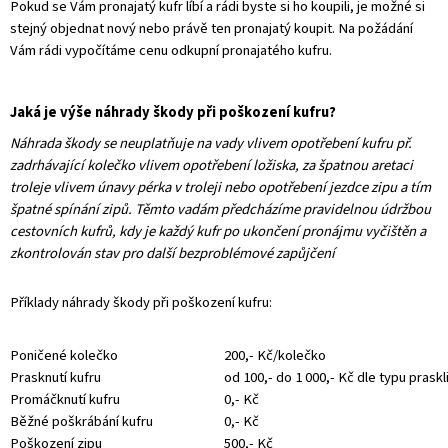
Pokud se Vám pronajatý kufr líbí a rádi byste si ho koupili, je možné si
stejný objednat nový nebo právě ten pronajatý koupit. Na požádání
Vám rádi vypočítáme cenu odkupní pronajatého kufru.
Jaká je výše náhrady škody při poškození kufru?
Náhrada škody se neuplatňuje na vady vlivem opotřebení kufru př.
zadrhávající kolečko vlivem opotřebení ložiska, za špatnou aretaci
troleje vlivem únavy pérka v troleji nebo opotřebení jezdce zipu a tím
špatné spínání zipů. Těmto vadám předcházíme pravidelnou údržbou
cestovních kufrů, kdy je každý kufr po ukončení pronájmu vyčištěn a
zkontrolován stav pro další bezproblémové zapůjčení
Příklady náhrady škody při poškození kufru:
Poničené kolečko
200,- Kč/kolečko
Prasknutí kufru
od 100,- do 1 000,- Kč dle typu praskli
Promáčknutí kufru
0,- Kč
Běžné poškrábání kufru
0,- Kč
Poškození zipu
500,- Kč