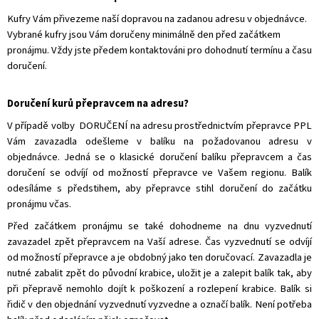
Kufry Vám přivezeme naší dopravou na zadanou adresu v objednávce.
Vybrané kufry jsou Vám doručeny minimálně den před začátkem
pronájmu. Vždy jste předem kontaktováni pro dohodnutí termínu a času
doručení.
Doručení kurů přepravcem na adresu?
V případě volby DORUČENÍ na adresu prostřednictvím přepravce PPL
Vám zavazadla odešleme v balíku na požadovanou adresu v
objednávce. Jedná se o klasické doručení balíku přepravcem a čas
doručení se odvíjí od možností přepravce ve Vašem regionu. Balík
odesíláme s předstihem, aby přepravce stihl doručení do začátku
pronájmu včas.
Před začátkem pronájmu se také dohodneme na dnu vyzvednutí
zavazadel zpět přepravcem na Vaší adrese. Čas vyzvednutí se odvíjí
od možností přepravce a je obdobný jako ten doručovací. Zavazadla je
nutné zabalit zpět do původní krabice, uložit je a zalepit balík tak, aby
při přepravě nemohlo dojít k poškození a rozlepení krabice. Balík si
řidič v den objednání vyzvednutí vyzvedne a označí balík. Není potřeba