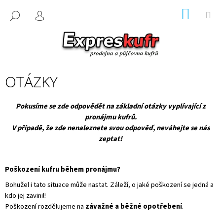
K
Přejít
NÁKUP
M
na
HLEDAT
O
obsah
ZPĚT
ZPĚT
KOŠÍK
Š
PŘIHLÁŠENÍ
Í
C
K
O
P
OTÁZKY
O
T
Pokusíme se zde odpovědět na základní otázky vyplívající z
Ř
pronájmu kufrů.
E
V případě, že zde nenaleznete svou odpověď, neváhejte se nás
zeptat!
B
U
J
Poškození kufru během pronájmu?
E
Bohužel i tato situace může nastat. Záleží, o jaké poškození se jedná a
T
kdo jej zavinil!
E
Poškození rozdělujeme na
závažné a běžné opotřebení
.
N