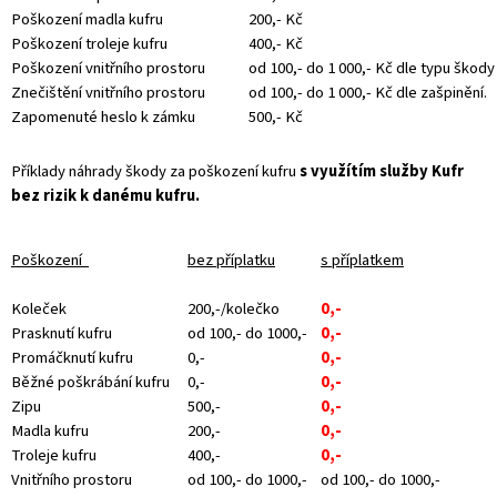
Poškození madla kufru
200,- Kč
Poškození troleje kufru
400,- Kč
Poškození vnitřního prostoru
od 100,- do 1 000,- Kč dle typu škody
Znečištění vnitřního prostoru
od 100,- do 1 000,- Kč dle zašpinění.
Zapomenuté heslo k zámku
500,- Kč
Příklady náhrady škody za poškození kufru
s využítím služby Kufr
bez rizik k danému kufru.
Poškození
bez příplatku
s příplatkem
Koleček
200,-/kolečko
0,-
Prasknutí kufru
od 100,- do 1000,-
0,-
Promáčknutí kufru
0,-
0,-
Běžné poškrábání kufru
0,-
0,-
Zipu
500,-
0,-
Madla kufru
200,-
0,-
Troleje kufru
400,-
0,-
Vnitřního prostoru
od 100,- do 1000,-
od 100,- do 1000,-