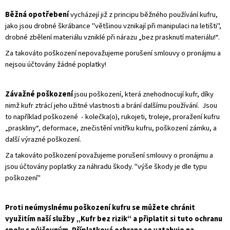
A
Běžná opotřebení
vycházejí již z principu běžného používání kufru,
J
jako jsou drobné škrábance "většinou vznikají při manipulaci na letišti",
Í
drobné zbělení materiálu vzniklé při nárazu „bez prasknutí materiálu!“.
T
Za takováto poškození nepovažujeme porušení smlouvy o pronájmu a
?
nejsou účtovány žádné poplatky!
Závažné poškození
jsou poškození, která znehodnocují kufr, díky
nimž kufr ztrácí jeho užitné vlastnosti a brání dalšímu používání. Jsou
to například poškozené - kolečka(o), rukojeti, troleje, proražení kufru
HLEDAT
„praskliny“, deformace, znečistění vnitřku kufru, poškození zámku, a
další výrazné poškození.
Za takováto poškození považujeme porušení smlouvy o pronájmu a
jsou účtovány poplatky za náhradu škody. "výše škody je dle typu
poškození"
Proti neúmyslnému poškození kufru se můžete chránit
využitím naší služby „Kufr bez rizik“ a připlatit si tuto ochranu