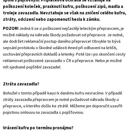
spolu s půjčovným.
Příplatková ochrana se vztahuje na
poškození koleček, prasknutí kufru, poškození zipů, madla a
troleje zavazadla. Nevztahuje se však na zničení celého kufru,
ztráty, odcizení nebo zapomenutí hesla k zámku.
POZOR!
Jedná-li se o poškození nejčastěji leteckým přepravcem, je
možné náklady na náhradu škody požadovat od přepravce. Je nutné,
ale dodržet reklamační postup daného přepravce! Obvykle to bývá
sepsání protokolu o škodné události ihned při odbavení na letišti,
uschování přepravních dokladů a letenky. Poté lze i po skončení cesty
reklamovat poškozené zavazadlo v ČR u přepravce. Nebo je možné
mít sjednané pojištění zavazadel.
Ztráta zavazadla?
Bohužel v tomto případě kauci k danému kufru nevracíme. V případě
ztráty zavazadla přepravcem je nutné požadovat náhradu škody u
přepravce, u kterého došlo ke ztrátě. Můžeme jen doporučit uzavřít
pojistnou smlouvu na zavazadla s pojišťovnou.
Vrácení kufru po termínu pronájmu?