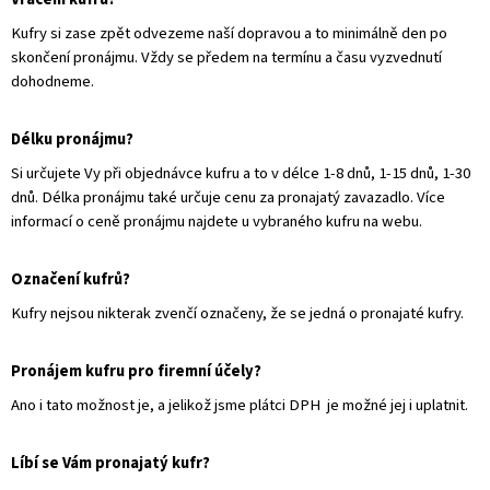
Kufry si zase zpět odvezeme naší dopravou a to minimálně den po
skončení pronájmu. Vždy se předem na termínu a času vyzvednutí
dohodneme.
Délku pronájmu?
Si určujete Vy při objednávce kufru a to v délce 1-8 dnů, 1-15 dnů, 1-30
dnů. Délka pronájmu také určuje cenu za pronajatý zavazadlo. Více
informací o ceně pronájmu najdete u vybraného kufru na webu.
Označení kufrů?
Kufry nejsou nikterak zvenčí označeny, že se jedná o pronajaté kufry.
Pronájem kufru pro firemní účely?
Ano i tato možnost je, a jelikož jsme plátci DPH je možné jej i uplatnit.
Líbí se Vám pronajatý kufr?