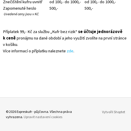
Znečištění kufru uvnitř
od 100,- do 1000,-
od 100,- do 1000,-
Zapomenuté heslo
500,-
500,-
Uvedené ceny jsou v Kč.
Příplatek 99,- Kč za službu „Kufr bez rizik“
se účtuje jednorázově
k ceně
pronájmu na dané období a jeho využití zvolíte na první stránce
v košíku.
Více informací o příplatku naleznete
zde
.
Z
© 2026 Expreskufr - půjčovna. Všechna práva
Vytvořil Shoptet
vyhrazena.
Upravit nastavení cookies
Á
P