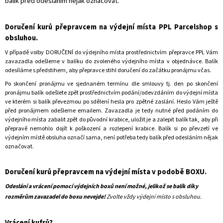
balík před odesláním nějak označovat.
Doručení kurů přepravcem na výdejní místa PPL Parcelshop s
obsluhou.
V případě volby DORUČENÍ do výdejního místa prostřednictvím přepravce PPL Vám
zavazadla odešleme v balíku do zvoleného výdejního místa v objednávce. Balík
odesíláme s předstihem, aby přepravce stihl doručení do začátku pronájmu včas.
Po skončení pronájmu ve sjednaném termínu dle smlouvy tj. den po skončení
pronájmu balík odešlete zpět prostřednictvím podání/odevzdáním do výdejní místa
ve kterém si balík převezmou po sdělení hesla pro zpětné zaslání. Heslo Vám ještě
před pronájmem odešleme emailem.
Zavazadla je tedy nutné před podáním do
výdejního místa zabalit zpět do původní krabice, uložit je a zalepit balík tak, aby při
přepravě nemohlo dojít k poškození a rozlepení krabice. Balík si po převzetí ve
výdejním místě obsluha označí sama, není potřeba tedy balík před odesláním nějak
označovat.
Doručení kurů přepravcem na výdejní místa v podobě BOXU.
Odeslání a vrácení pomocí výdejních boxů není možné, jelikož se balík díky
rozměrům zavazadel do boxu nevejde!
Zvolte vždy výdejní místo s obsluhou.
Vrácení kufrů?