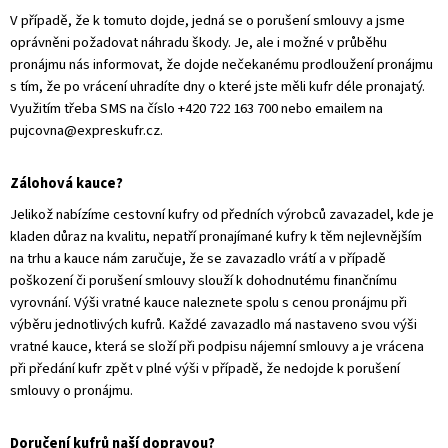
V případě, že k tomuto dojde, jedná se o porušení smlouvy a jsme
oprávněni požadovat náhradu škody. Je, ale i možné v průběhu
pronájmu nás informovat, že dojde nečekanému prodloužení pronájmu
s tím, že po vrácení uhradíte dny o které jste měli kufr déle pronajatý.
Využitím třeba SMS na číslo +420 722 163 700 nebo emailem na
pujcovna@expreskufr.cz.
Zálohová kauce?
Jelikož nabízíme cestovní kufry od předních výrobců zavazadel, kde je
kladen důraz na kvalitu, nepatří pronajímané kufry k těm nejlevnějším
na trhu a kauce nám zaručuje, že se zavazadlo vrátí a v případě
poškození či porušení smlouvy slouží k dohodnutému finančnímu
vyrovnání. Výši vratné kauce naleznete spolu s cenou pronájmu při
výběru jednotlivých kufrů. Každé zavazadlo má nastaveno svou výši
vratné kauce, která se složí při podpisu nájemní smlouvy a je vrácena
při předání kufr zpět v plné výši v případě, že nedojde k porušení
smlouvy o pronájmu.
Doručení kufrů naší dopravou?