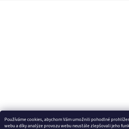
A
T
Í
Používáme cookies, abychom Vám umožnili pohodlné prohlíže
webu a díky analýze provozu webu neustále zlepšovali jeho fun