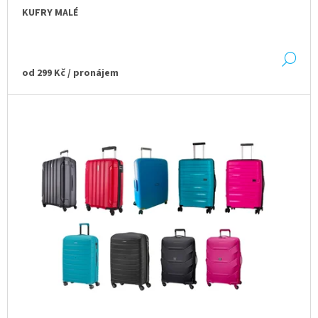
KUFRY MALÉ
A
J
Í
DE
T
od
299 Kč
/ pronájem
?
HLEDAT