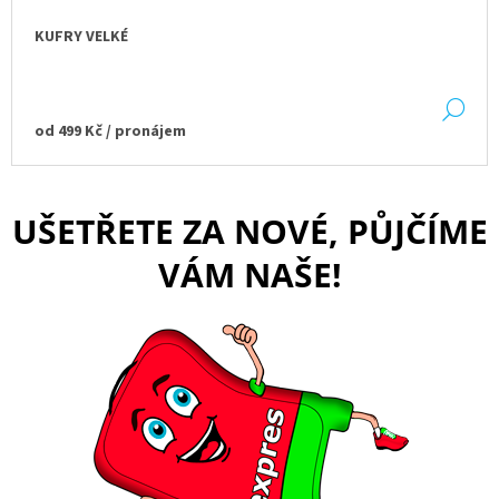
KUFRY VELKÉ
DE
od
499 Kč
/ pronájem
UŠETŘETE ZA NOVÉ, PŮJČÍME
VÁM NAŠE!