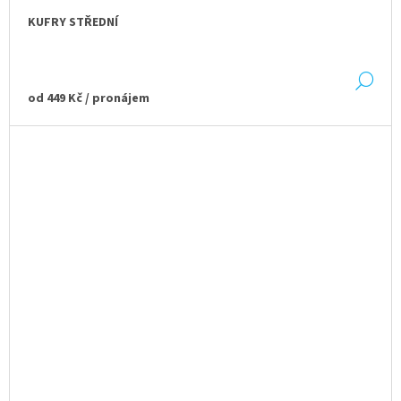
KUFRY STŘEDNÍ
DE
od
449 Kč
/ pronájem