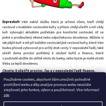
Expreskufr
Vám nabízí službu která je určená všem, kteří chtějí
cestovat s kvalitními cestovními kufry a přitom chtějí ušetřit a mít vždy
kufr vyhovující aktuálním potřebám pro komfortní cestování. Ať se
jedná o prodloužený víkend nebo odpočinkovou dovolenou. Můžete si
tak půjčit kufr a mít při každém cestování jiné cestovní kufry, které Vám
budou přesně vyhovovat pro určitý druh cesty. V neposlední řadě, také
ušetří doma prostor potřebný k uložení kufrů a finance, které
v podstatě uložíte do skříně místo do banky, nebo byste je mohli utratit
třeba za lepší dovolenou.
Chcete-li ušetřit prostor, čas a v neposlední řadě finance,
nabízíme Vám naše služby.
Používáme cookies, abychom Vám umožnili pohodlné
prohlížení webu a díky analýze provozu webu neustále
zlepšovali jeho funkce, výkon a použitelnost. Více informací
zde
.